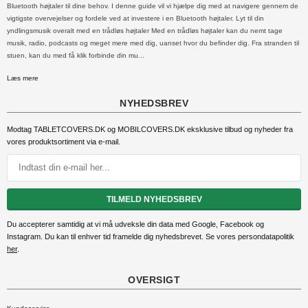
Bluetooth højtaler til dine behov. I denne guide vil vi hjælpe dig med at navigere gennem de
vigtigste overvejelser og fordele ved at investere i en Bluetooth højtaler. Lyt til din
yndlingsmusik overalt med en trådløs højtaler Med en trådløs højtaler kan du nemt tage
musik, radio, podcasts og meget mere med dig, uanset hvor du befinder dig. Fra stranden til
stuen, kan du med få klik forbinde din mu...
Læs mere
NYHEDSBREV
Modtag TABLETCOVERS.DK og MOBILCOVERS.DK eksklusive tilbud og nyheder fra
vores produktsortiment via e-mail
.
TILMELD NYHEDSBREV
Du accepterer samtidig at vi må udveksle din data med Google, Facebook og
Instagram. Du kan til enhver tid framelde dig nyhedsbrevet. Se vores persondatapolitik
her
.
OVERSIGT