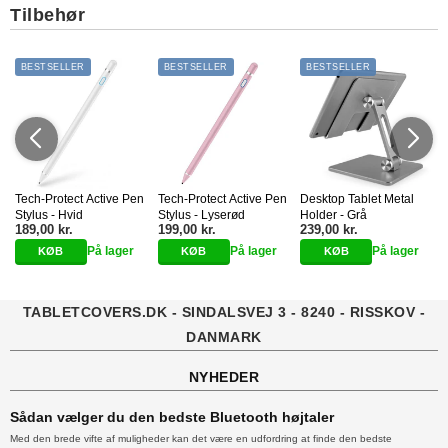
Tilbehør
BESTSELLER
BESTSELLER
BESTSELLER
Tech-Protect Active Pen
Tech-Protect Active Pen
Desktop Tablet Metal
Stylus - Hvid
Stylus - Lyserød
Holder - Grå
T
189,00 kr.
199,00 kr.
239,00 kr.
,
k
På lager
På lager
På lager
TABLETCOVERS.DK - SINDALSVEJ 3 - 8240 - RISSKOV -
DANMARK
NYHEDER
Sådan vælger du den bedste Bluetooth højtaler
Med den brede vifte af muligheder kan det være en udfordring at finde den bedste