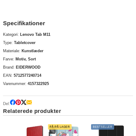
Specifikationer
Kategori:
Lenovo Tab M11
Type:
Tabletcover
Materiale:
Kunstlæder
Farve:
Motiv, Sort
Brand:
EIDERWOOD
EAN:
5712577240714
Varenummer:
4157322925
Del:
Relaterede produkter
FÅ PÅ LAGER
BESTSELLER