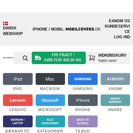
EAN
OM OS
KUNDESERVI
DANSK
IPHONE / MOBIL:
CE
WEBSHOP
LOG IND
FRI FRAGT !
INDKØBSKURV
KØB FOR 400,00 KR.
Ingen varer
IPAD
MACBOOK
SAMSUNG
XIAOMI
LENOVO
MICROSOFT
IPHONE
ANDRE
BÆRBAR PC
KATEGORIER
TILBUD