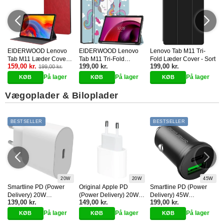
EIDERWOOD Lenovo
EIDERWOOD Lenovo
Lenovo Tab M11 Tri-
5
Tab M11 Læder Cover
Tab M11 Tri-Fold
Fold Læder Cover - Sort
159,00 kr.
199,00 kr.
199,00 kr.
m. Ståfunktion - Rød
199,00 kr.
Kunstlæder Cover m.
Vågeblus Funktion -
På lager
På lager
På lager
8
Enhjørning
Vægoplader & Biloplader
BESTSELLER
BESTSELLER
20W
20W
45W
Smartline PD (Power
Original Apple PD
Smartline PD (Power
-
Delivery) 20W
(Power Delivery) 20W
Delivery) 45W
139,00 kr.
149,00 kr.
199,00 kr.
Vægoplader m. USB-C -
Vægoplader m. USB-C -
Biloplader m. USB-C &
Hvid
Hvid (MUVV3ZM/A)
USB-A - Sort
På lager
På lager
På lager