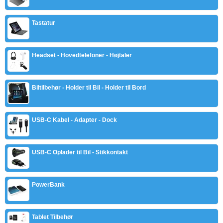
Tastatur
Headset - Hovedtelefoner - Højtaler
Biltilbehør - Holder til Bil - Holder til Bord
USB-C Kabel - Adapter - Dock
USB-C Oplader til Bil - Stikkontakt
PowerBank
Tablet Tilbehør