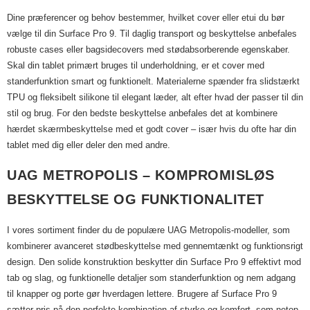
Dine præferencer og behov bestemmer, hvilket cover eller etui du bør
vælge til din Surface Pro 9. Til daglig transport og beskyttelse anbefales
robuste cases eller bagsidecovers med stødabsorberende egenskaber.
Skal din tablet primært bruges til underholdning, er et cover med
standerfunktion smart og funktionelt. Materialerne spænder fra slidstærkt
TPU og fleksibelt silikone til elegant læder, alt efter hvad der passer til din
stil og brug. For den bedste beskyttelse anbefales det at kombinere
hærdet skærmbeskyttelse med et godt cover – især hvis du ofte har din
tablet med dig eller deler den med andre.
UAG METROPOLIS – KOMPROMISLØS
BESKYTTELSE OG FUNKTIONALITET
I vores sortiment finder du de populære UAG Metropolis-modeller, som
kombinerer avanceret stødbeskyttelse med gennemtænkt og funktionsrigt
design. Den solide konstruktion beskytter din Surface Pro 9 effektivt mod
tab og slag, og funktionelle detaljer som standerfunktion og nem adgang
til knapper og porte gør hverdagen lettere. Brugere af Surface Pro 9
sætter pris på den perfekte kombination af styrke og komfort, som netop