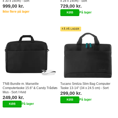
x 30 x 16cm) - Sort
x 28 x 14cm) - Sort
999,00 kr.
729,00 kr.
Ikke flere på lager
På lager
FÅ PÅ LAGER
T'NB Bundle m. Marseille
Tucano Smilza Slim Bag Computer
Computertaske 15.6" & Candy Trådløs
Taske 13-14" (34 x 24.5 cm) - Sort
Mus - Sort / Hvid
299,00 kr.
249,00 kr.
På lager
På lager