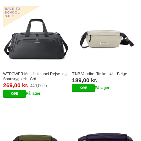
BACK TO
SCHOOL
SALE
WEPOWER Multifunktionel Rejse- og
T'NB Vandtæt Taske - 4L - Beige
Sportsrygsæk - Grå
189,00 kr.
269,00 kr.
449,00 kr.
På lager
På lager