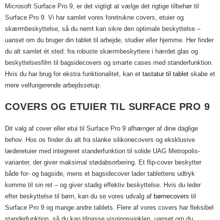
Microsoft Surface Pro 9, er det vigtigt at vælge det rigtige tilbehør til
Surface Pro 9. Vi har samlet vores foretrukne covers, etuier og
skærmbeskyttelse, så du nemt kan sikre den optimale beskyttelse –
uanset om du bruger din tablet til arbejde, studier eller hjemme. Her finder
du alt samlet ét sted: fra robuste skærmbeskyttere i hærdet glas og
beskyttelsesfilm til bagsidecovers og smarte cases med standerfunktion.
Hvis du har brug for ekstra funktionalitet, kan et
tastatur til tablet
skabe et
mere velfungerende arbejdssetup.
COVERS OG ETUIER TIL SURFACE PRO 9
Dit valg af cover eller etui til Surface Pro 9 afhænger af dine daglige
behov. Hos os finder du alt fra slanke silikonecovers og eksklusive
læderetuier med integreret standerfunktion til solide UAG Metropolis-
varianter, der giver maksimal stødabsorbering. Et flip-cover beskytter
både for- og bagside, mens et bagsidecover lader tablettens udtryk
komme til sin ret – og giver stadig effektiv beskyttelse. Hvis du leder
efter beskyttelse til børn, kan du se vores udvalg af
børnecovers
til
Surface Pro 9 og mange andre tablets. Flere af vores covers har fleksibel
standerfunktion, så du kan tilpasse visningsvinklen, uanset om du