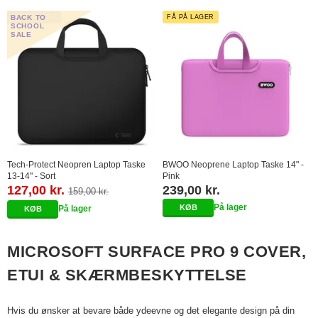
BACK TO
BESTSELLER
FÅ PÅ LAGER
SCHOOL
SALE
Tech-Protect Neopren Laptop Taske
BWOO Neoprene Laptop Taske 14" -
13-14" - Sort
Pink
127,00 kr.
239,00 kr.
159,00 kr.
På lager
På lager
MICROSOFT SURFACE PRO 9 COVER,
ETUI & SKÆRMBESKYTTELSE
Hvis du ønsker at bevare både ydeevne og det elegante design på din