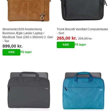
dbramante1928 Amalienborg
Trunk Biscotti Vandtæt Computertaske
Business Ægte Læder Laptop /
- Sort
MacBook Tase (260 x 360mm) 2. Gen
265,00 kr.
294,00 kr.
- Tan
På lager
899,00 kr.
På lager