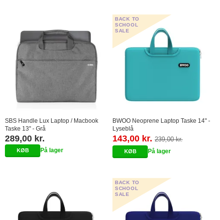
BACK TO
SCHOOL
SALE
SBS Handle Lux Laptop / Macbook
BWOO Neoprene Laptop Taske 14" -
Taske 13" - Grå
Lyseblå
289,00 kr.
143,00 kr.
239,00 kr.
På lager
På lager
BACK TO
SCHOOL
SALE