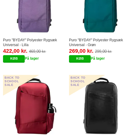
Puro "BYDAY" Polyester Rygsæk
Puro "BYDAY" Polyester Rygsæk
Universal - Lilla
Universal - Grøn
422,00 kr.
269,00 kr.
469,00 kr.
299,00 kr.
På lager
På lager
BACK TO
BACK TO
SCHOOL
SCHOOL
SALE
SALE