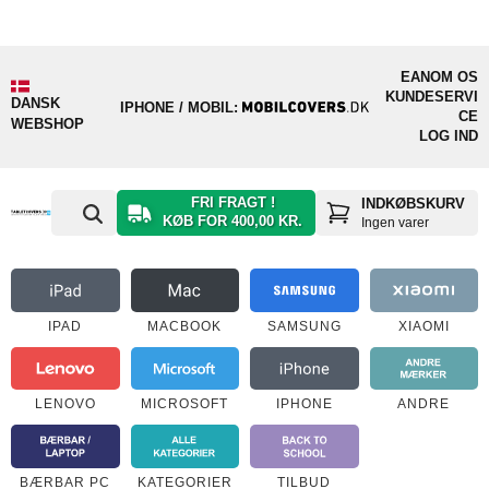
EAN
OM OS
KUNDESERVI
DANSK
IPHONE / MOBIL:
CE
WEBSHOP
LOG IND
FRI FRAGT !
INDKØBSKURV
KØB FOR 400,00 KR.
Ingen varer
IPAD
MACBOOK
SAMSUNG
XIAOMI
LENOVO
MICROSOFT
IPHONE
ANDRE
BÆRBAR PC
KATEGORIER
TILBUD