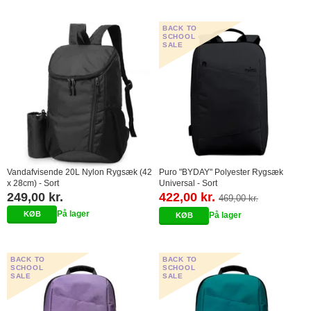
BACK TO
SCHOOL
SALE
Vandafvisende 20L Nylon Rygsæk (42
Puro "BYDAY" Polyester Rygsæk
x 28cm) - Sort
Universal - Sort
249,00 kr.
422,00 kr.
469,00 kr.
På lager
På lager
BACK TO
BACK TO
SCHOOL
SCHOOL
SALE
SALE