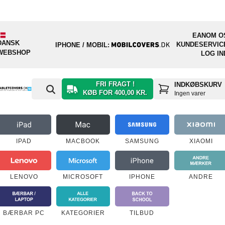
EAN
OM O
DANSK
KUNDESERVIC
IPHONE / MOBIL:
WEBSHOP
LOG IN
FRI FRAGT !
INDKØBSKURV
KØB FOR 400,00 KR.
Ingen varer
IPAD
MACBOOK
SAMSUNG
XIAOMI
LENOVO
MICROSOFT
IPHONE
ANDRE
BÆRBAR PC
KATEGORIER
TILBUD