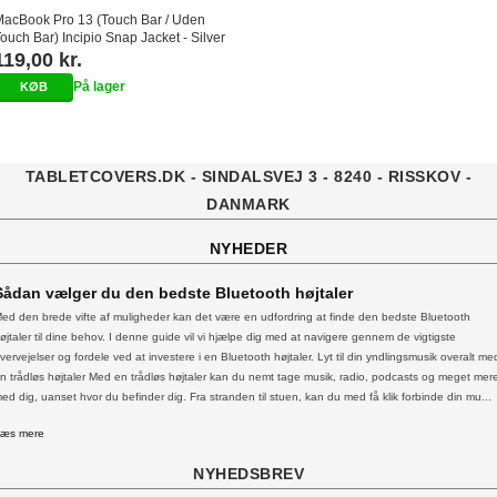
acBook Pro 13 (Touch Bar / Uden
ouch Bar) Incipio Snap Jacket - Silver
119,00 kr.
På lager
TABLETCOVERS.DK - SINDALSVEJ 3 - 8240 - RISSKOV -
DANMARK
NYHEDER
Sådan vælger du den bedste Bluetooth højtaler
ed den brede vifte af muligheder kan det være en udfordring at finde den bedste Bluetooth
øjtaler til dine behov. I denne guide vil vi hjælpe dig med at navigere gennem de vigtigste
vervejelser og fordele ved at investere i en Bluetooth højtaler. Lyt til din yndlingsmusik overalt me
n trådløs højtaler Med en trådløs højtaler kan du nemt tage musik, radio, podcasts og meget mer
ed dig, uanset hvor du befinder dig. Fra stranden til stuen, kan du med få klik forbinde din mu...
æs mere
NYHEDSBREV