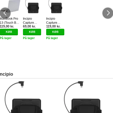
MacBook Pro
Incipio
Incipio
13 (Touch Bar /
Capture
Capture
119,00 kr.
69,00 kr.
119,00 kr.
Uden Touch
Battery
Security
Bar) Incipio
8000mAh w.
Module
Snap Jacket -
USB Output
Microsoft
På lager
På lager
På lager
Silver
(PW-273-BLK)
Surface USB
- Sort
Access Card
Reader (PW-
271-BLK) -
Sort
Incipio