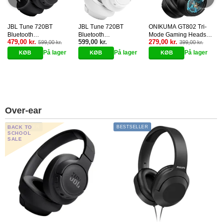
JBL Tune 720BT
JBL Tune 720BT
ONIKUMA GT802 Tri-
Bluetooth
Bluetooth
Mode Gaming Headset
479,00 kr.
599,00 kr.
279,00 kr.
Hovedtelefoner - Over-
599,00 kr.
Hovedtelefoner - Over-
- Sort
399,00 kr.
g
Ear - Sort
Ear - Hvid
På lager
På lager
På lager
Over-ear
BACK TO
BESTSELLER
BESTSELLER
SCHOOL
SALE