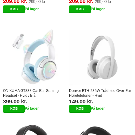
209,00 kr.
209,00 kr.
299,00 kr.
299,00 kr.
På lager
På lager
ONIKUMA GT838 Cat Ear Gaming
Denver BTH-235W Trådløse Over-Ear
Headset - Hvid / Blå
Høretelefoner - Hvid
399,00 kr.
149,00 kr.
På lager
På lager