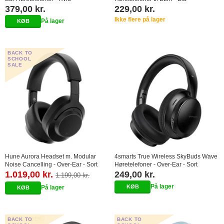
379,00 kr.
229,00 kr.
Ikke flere på lager
På lager
BACK TO
SCHOOL
SALE
Hune Aurora Headset m. Modular
4smarts True Wireless SkyBuds Wave
Noise Cancelling - Over-Ear - Sort
Høretelefoner - Over-Ear - Sort
1.019,00 kr.
249,00 kr.
1.199,00 kr.
På lager
På lager
BACK TO
FÅ PÅ LAGER
BACK TO