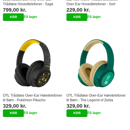
Trådløse Hovedtelefoner - Sage
Over-Ear Hovedtelefoner - Sort
799,00 kr.
229,00 kr.
På lager
På lager
OTL Trådløse Over-Ear Høretelefoner
OTL Trådløse Over-Ear Høretelefoner
til Børn - Pokémon Pikachu
til Børn - The Legend of Zelda
329,00 kr.
329,00 kr.
På lager
På lager