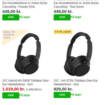
Ear Hovedtelefoner m. Active Noise
Ear Hovedtelefoner m. Active Noise
Cancelling - Powder Pink
Cancelling - Teal Green
449,00 kr.
449,00 kr.
På lager
På lager
BACK TO
FÅ PÅ LAGER
SCHOOL
SALE
JVC Hybrid HA-S95N Trådløse Over-
JVC - HA-S75N Trådløse Over-Ear
Ear Høretelefoner - Sort
Høretelefoner - Sort
1.019,00 kr.
829,00 kr.
1.199,00 kr.
På lager
På lager