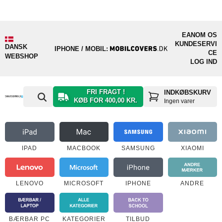
EAN
OM OS
KUNDESERVI
DANSK
IPHONE / MOBIL:
CE
WEBSHOP
LOG IND
FRI FRAGT !
INDKØBSKURV
KØB FOR 400,00 KR.
Ingen varer
IPAD
MACBOOK
SAMSUNG
XIAOMI
LENOVO
MICROSOFT
IPHONE
ANDRE
BÆRBAR PC
KATEGORIER
TILBUD