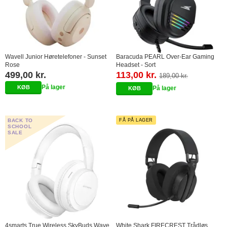
Wavell Junior Høretelefoner - Sunset
Baracuda PEARL Over-Ear Gaming
Rose
Headset - Sort
499,00 kr.
113,00 kr.
189,00 kr.
På lager
På lager
BACK TO
FÅ PÅ LAGER
SCHOOL
SALE
4smarts True Wireless SkyBuds Wave
White Shark FIRECREST Trådløs