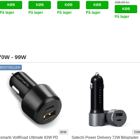
339,00 kr.
m. USB-C -
Vægoplader
Rejseoplader
Sort
Vægoplader
Hvid
m. USB-C -
m. 1x USB-A &
m. 1x USB-A &
På lager
På lager
På lager
På lager
Hvid
2x USB-C -
2x USB-C -
På lager
inkl. 4x
Silver White
Adapterstik -
Sort
70W - 99W
BESTSELLER
83W
72W
smarts VoltRoad Ultimate 83W PD
Satechi Power Delivery 72W Biloplader