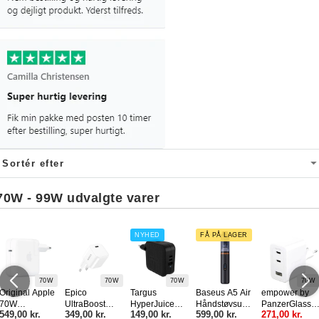
70W - 99W udvalgte varer
NYHED
FÅ PÅ LAGER
70W
70W
70W
70W
Original Apple
Epico
Targus
Baseus A5 Air
empower by
70W
UltraBoost
HyperJuice
Håndstøvsuge
PanzerGlass
549,00 kr.
349,00 kr.
149,00 kr.
599,00 kr.
271,00 kr.
Vægoplader
Micro 70W
70W
r til Bil - 90W -
Turbo 70W