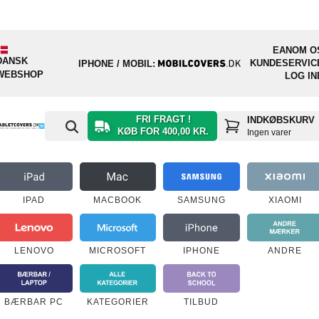
EAN
OM O
DANSK
KUNDESERVIC
IPHONE / MOBIL:
WEBSHOP
LOG IN
FRI FRAGT !
INDKØBSKURV
KØB FOR 400,00 KR.
Ingen varer
IPAD
MACBOOK
SAMSUNG
XIAOMI
LENOVO
MICROSOFT
IPHONE
ANDRE
BÆRBAR PC
KATEGORIER
TILBUD