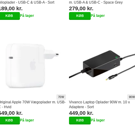
iloplader - USB-C & USB-A - Sort
m. USB-A & USB-C - Space Grey
189,00 kr.
279,00 kr.
På lager
På lager
70W
90W
Original Apple 70W Vægoplader m. USB-
Vivanco Laptop Oplader 90W m. 10 x
 - Hvid
Adaptere - Sort
549,00 kr.
449,00 kr.
På lager
På lager