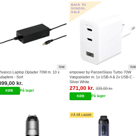
BACK TO
SCHOOL
SALE
70W
70W
ivanco Laptop Oplader 70W m. 10 x
empower by PanzerGlass Turbo 70W
daptere - Sort
Vægoplader m. 1x USB-A & 2x USB-C -
Silver White
399,00 kr.
271,00 kr.
339,00 kr.
På lager
På lager
FÅ PÅ LAGER