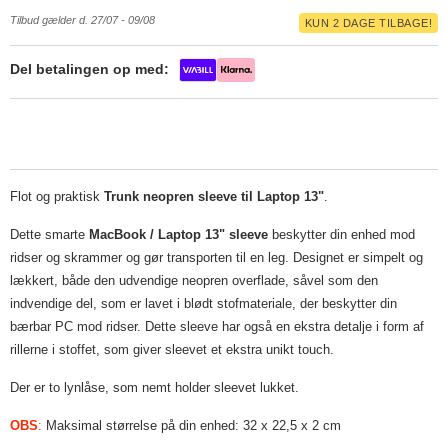
Tilbud gælder d. 27/07 - 09/08
KUN 2 DAGE TILBAGE!
Del betalingen op med:
Flot og praktisk
Trunk neopren sleeve til Laptop 13"
.
Dette smarte
MacBook / Laptop 13" sleeve
beskytter din enhed mod
ridser og skrammer og gør transporten til en leg. Designet er simpelt og
lækkert, både den udvendige neopren overflade, såvel som den
indvendige del, som er lavet i blødt stofmateriale, der beskytter din
bærbar PC mod ridser. Dette sleeve har også en ekstra detalje i form af
rillerne i stoffet, som giver sleevet et ekstra unikt touch.
Der er to lynlåse, som nemt holder sleevet lukket.
OBS
:
Maksimal størrelse på din enhed: 32 x 22,5 x 2 cm