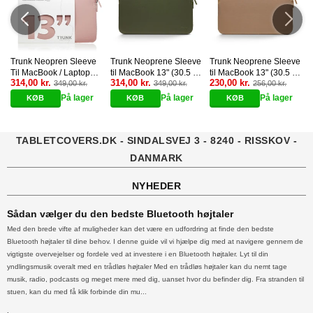
e
Trunk Neopren Sleeve
Trunk Neoprene Sleeve
Trunk Neoprene Sleeve
Til MacBook / Laptop
til MacBook 13" (30.5 x
til MacBook 13" (30.5 x
314,00 kr.
314,00 kr.
230,00 kr.
13" (32 x 22,5 x 2 cm) -
349,00 kr.
21.5 x 1.5 cm) -
349,00 kr.
21.5 x 1.5 cm) - Warm
256,00 kr.
Warm Rose
Spagnum
Taupe
På lager
På lager
På lager
TABLETCOVERS.DK - SINDALSVEJ 3 - 8240 - RISSKOV -
DANMARK
NYHEDER
Sådan vælger du den bedste Bluetooth højtaler
Med den brede vifte af muligheder kan det være en udfordring at finde den bedste
Bluetooth højtaler til dine behov. I denne guide vil vi hjælpe dig med at navigere gennem de
vigtigste overvejelser og fordele ved at investere i en Bluetooth højtaler. Lyt til din
yndlingsmusik overalt med en trådløs højtaler Med en trådløs højtaler kan du nemt tage
musik, radio, podcasts og meget mere med dig, uanset hvor du befinder dig. Fra stranden til
stuen, kan du med få klik forbinde din mu...