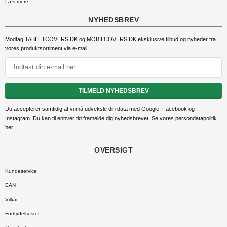
Læs mere
NYHEDSBREV
Modtag TABLETCOVERS.DK og MOBILCOVERS.DK eksklusive tilbud og nyheder fra
vores produktsortiment via e-mail
.
TILMELD NYHEDSBREV
Du accepterer samtidig at vi må udveksle din data med Google, Facebook og
Instagram. Du kan til enhver tid framelde dig nyhedsbrevet. Se vores persondatapolitik
her
.
OVERSIGT
Kundeservice
EAN
Vilkår
Fortrydelsesret