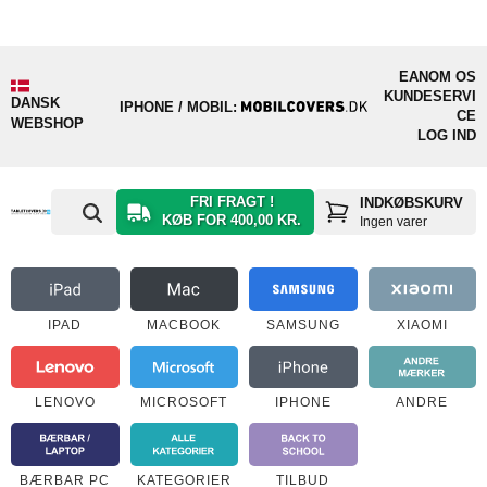
EAN
OM OS
KUNDESERVI
DANSK
IPHONE / MOBIL:
CE
WEBSHOP
LOG IND
FRI FRAGT !
INDKØBSKURV
KØB FOR 400,00 KR.
Ingen varer
IPAD
MACBOOK
SAMSUNG
XIAOMI
LENOVO
MICROSOFT
IPHONE
ANDRE
BÆRBAR PC
KATEGORIER
TILBUD