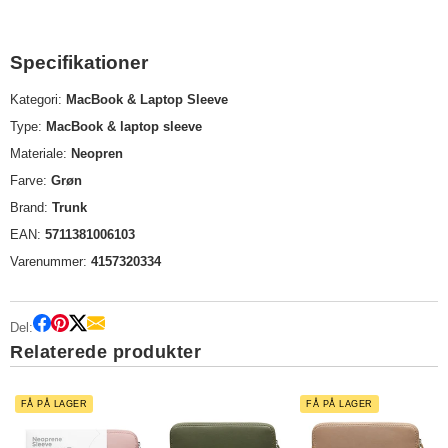
Specifikationer
Kategori:
MacBook & Laptop Sleeve
Type:
MacBook & laptop sleeve
Materiale:
Neopren
Farve:
Grøn
Brand:
Trunk
EAN:
5711381006103
Varenummer:
4157320334
Del:
Relaterede produkter
FÅ PÅ LAGER
FÅ PÅ LAGER