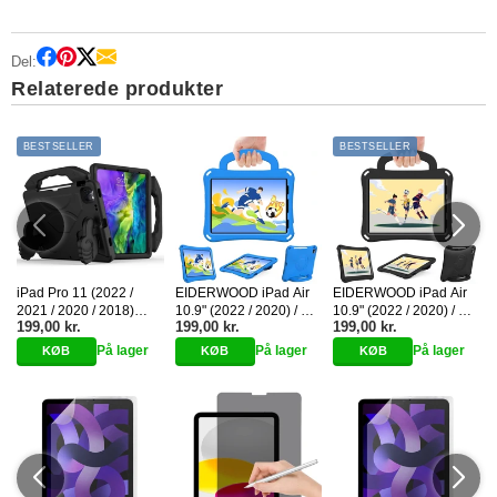
Del:
Relaterede produkter
BESTSELLER
BESTSELLER
iPad Pro 11 (2022 /
EIDERWOOD iPad Air
EIDERWOOD iPad Air
2021 / 2020 / 2018)
10.9" (2022 / 2020) / Pro
10.9" (2022 / 2020) / Pro
199,00 kr.
199,00 kr.
199,00 kr.
Børne cover - Thumb
11" (2024-2018) Børne
11" (2024-2018) Børne
Kickstand Cover - Sort
Cover m. Ståfunktion &
Cover m. Ståfunktion &
På lager
På lager
På lager
Håndtag - Fodbold - Blå
Håndtag - Fodbold -
Sort