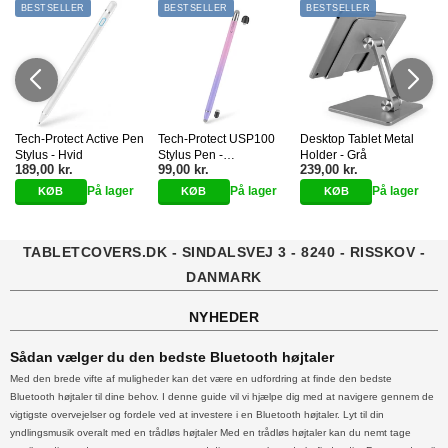
BESTSELLER
BESTSELLER
BESTSELLER
Tech-Protect Active Pen
Tech-Protect USP100
Desktop Tablet Metal
h
Stylus - Hvid
Stylus Pen -
Holder - Grå
T
189,00 kr.
99,00 kr.
239,00 kr.
Lyserød/Lilla
På lager
På lager
På lager
TABLETCOVERS.DK - SINDALSVEJ 3 - 8240 - RISSKOV -
DANMARK
NYHEDER
Sådan vælger du den bedste Bluetooth højtaler
Med den brede vifte af muligheder kan det være en udfordring at finde den bedste
Bluetooth højtaler til dine behov. I denne guide vil vi hjælpe dig med at navigere gennem de
vigtigste overvejelser og fordele ved at investere i en Bluetooth højtaler. Lyt til din
yndlingsmusik overalt med en trådløs højtaler Med en trådløs højtaler kan du nemt tage