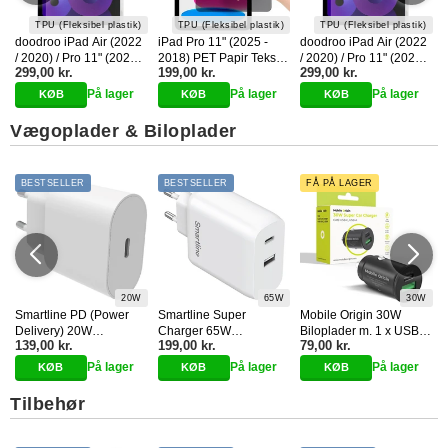
TPU (Fleksibel plastik)
TPU (Fleksibel plastik)
TPU (Fleksibel plastik)
doodroo iPad Air (2022
iPad Pro 11" (2025 -
doodroo iPad Air (2022
/ 2020) / Pro 11" (2022 /
2018) PET Papir Tekstur
/ 2020) / Pro 11" (2022 /
299,00 kr.
199,00 kr.
299,00 kr.
2021 / 2020 / 2018)
Beskyttelsesfilm m.
2021 / 2020 / 2018)
Paper Feel
Privacy - Gennemsigtig
Paper Feel
På lager
På lager
På lager
Skærmbeskyttelse - 2
Skærmbeskyttelse - 2
Stk. - Gennemsigtig
Stk. - Gennemsigtig
Vægoplader & Biloplader
BESTSELLER
BESTSELLER
FÅ PÅ LAGER
20W
65W
30W
Smartline PD (Power
Smartline Super
Mobile Origin 30W
e
Delivery) 20W
Charger 65W
Biloplader m. 1 x USB-A
139,00 kr.
199,00 kr.
79,00 kr.
Vægoplader m. USB-C -
Vægoplader USB-C &
& 1 x USB-C - Sort
Hvid
USB-A - Hvid
På lager
På lager
På lager
Tilbehør