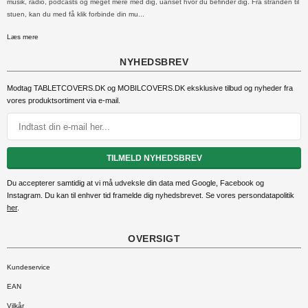
musik, radio, podcasts og meget mere med dig, uanset hvor du befinder dig. Fra stranden til
stuen, kan du med få klik forbinde din mu...
Læs mere
NYHEDSBREV
Modtag TABLETCOVERS.DK og MOBILCOVERS.DK eksklusive tilbud og nyheder fra
vores produktsortiment via e-mail
.
TILMELD NYHEDSBREV
Du accepterer samtidig at vi må udveksle din data med Google, Facebook og
Instagram. Du kan til enhver tid framelde dig nyhedsbrevet. Se vores persondatapolitik
her
.
OVERSIGT
Kundeservice
EAN
Vilkår