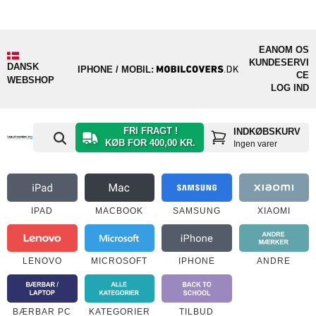
EAN
OM OS
KUNDESERVI
DANSK
IPHONE / MOBIL:
CE
WEBSHOP
LOG IND
FRI FRAGT !
INDKØBSKURV
KØB FOR 400,00 KR.
Ingen varer
IPAD
MACBOOK
SAMSUNG
XIAOMI
LENOVO
MICROSOFT
IPHONE
ANDRE
BÆRBAR PC
KATEGORIER
TILBUD